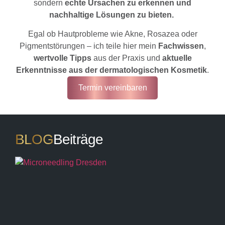
sondern
echte Ursachen zu erkennen und
nachhaltige Lösungen zu bieten.
Egal ob Hautprobleme wie Akne, Rosazea oder
Pigmentstörungen – ich teile hier mein
Fachwissen
,
wertvolle Tipps
aus der Praxis und
aktuelle
Erkenntnisse aus der dermatologischen Kosmetik
.
Termin vereinbaren
BLOG
Beiträge