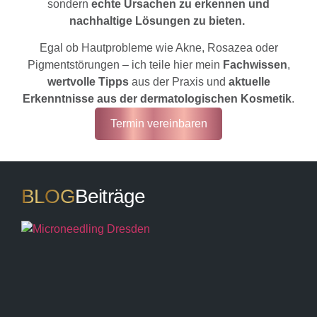
sondern
echte Ursachen zu erkennen und
nachhaltige Lösungen zu bieten.
Egal ob Hautprobleme wie Akne, Rosazea oder
Pigmentstörungen – ich teile hier mein
Fachwissen
,
wertvolle Tipps
aus der Praxis und
aktuelle
Erkenntnisse aus der dermatologischen Kosmetik
.
Termin vereinbaren
BLOG
Beiträge